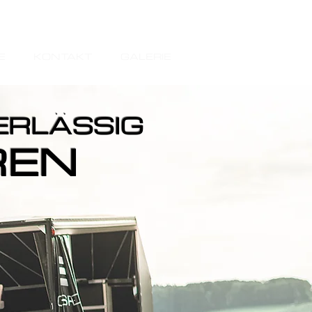
E
KONTAKT
GALERIE
ERLÄSSIG
REN