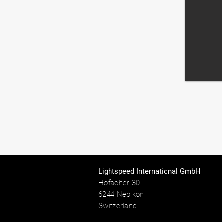
Lightspeed International GmbH
Hofacher 30
6244 Nebikon
Switzerland